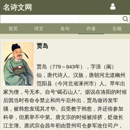
名诗文网
首页
诗文
名句
作者
古籍
贾岛
贾岛（779～843年），字浪（阆）
仙，唐代诗人。汉族，唐朝河北道幽州
范阳县（今河北省涿州市）人。早年出
家为僧，号无本。自号“碣石山人”。据说在洛阳的时候
后因当时有命令禁止和尚午后外出，贾岛做诗发牢
骚，被韩愈发现其才华。后受教于韩愈，并还俗参加
科举，但累举不中第。唐文宗的时候被排挤，贬做长
江主簿。唐武宗会昌年初由普州司仓参军改任司户，