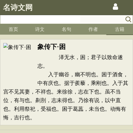
名诗文网
首页
诗文
名句
作者
古籍
象传下·困
泽无水，困；君子以致命遂
志。
入于幽谷，幽不明也。困于酒食，
中有庆也。据于蒺藜，乘刚也。入于其
宫不见其妻，不祥也。来徐徐，志在下也。虽不当
位，有与也。劓刖，志未得也。乃徐有说，以中直
也。利用祭祀，受福也。困于葛藟，未当也。动悔有
悔，吉行也。