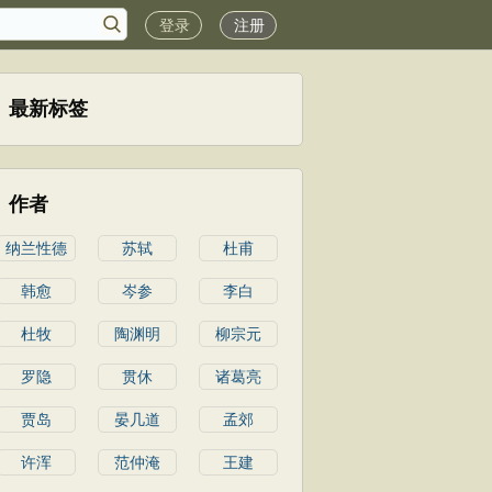
登录
注册
最新标签
作者
纳兰性德
苏轼
杜甫
韩愈
岑参
李白
杜牧
陶渊明
柳宗元
罗隐
贯休
诸葛亮
贾岛
晏几道
孟郊
许浑
范仲淹
王建