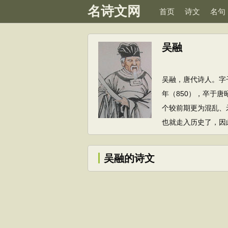
名诗文网
首页
诗文
名句
吴融
吴融，唐代诗人。字
年（850），卒于
个较前期更为混乱、
也就走入历史了，因
吴融的诗文