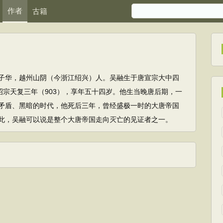
作者
古籍
子华，越州山阴（今浙江绍兴）人。吴融生于唐宣宗大中四
唐昭宗天复三年（903），享年五十四岁。他生当晚唐后期，一
矛盾、黑暗的时代，他死后三年，曾经盛极一时的大唐帝国
此，吴融可以说是整个大唐帝国走向灭亡的见证者之一。