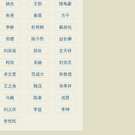
姚合
王勃
陆龟蒙
朱熹
秦观
方干
李峤
杜荀鹤
戴叔伦
郑燮
陈子昂
赵长卿
刘辰翁
郑谷
文天祥
程垓
吴融
刘克庄
卓文君
范成大
朱敦儒
王之涣
顾况
张孝祥
马戴
陈著
戎昱
刘义庆
李益
李绅
李世民