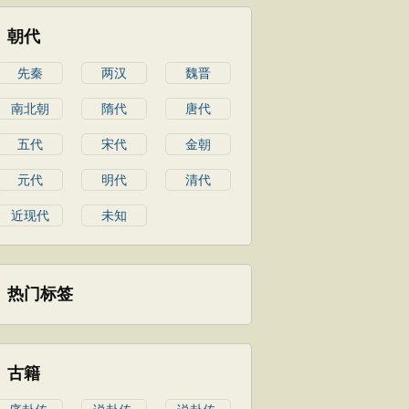
朝代
先秦
两汉
魏晋
南北朝
隋代
唐代
五代
宋代
金朝
元代
明代
清代
近现代
未知
热门标签
古籍