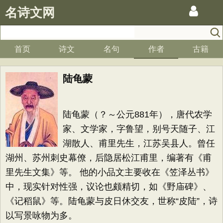
名诗文网
首页
诗文
名句
作者
古籍
陆龟蒙
陆龟蒙（？～公元881年），唐代农学
家、文学家，字鲁望，别号天随子、江
湖散人、甫里先生，江苏吴县人。曾任
湖州、苏州刺史幕僚，后隐居松江甫里，编著有《甫
里先生文集》等。 他的小品文主要收在《笠泽丛书》
中，现实针对性强，议论也颇精切，如《野庙碑》、
《记稻鼠》等。陆龟蒙与皮日休交友，世称“皮陆”，诗
以写景咏物为多。