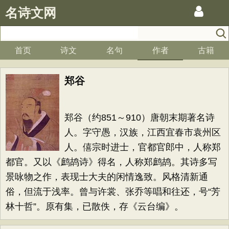
名诗文网
首页
诗文
名句
作者
古籍
郑谷
郑谷（约851～910）唐朝末期著名诗
人。字守愚，汉族，江西宜春市袁州区
人。僖宗时进士，官都官郎中，人称郑
都官。又以《鹧鸪诗》得名，人称郑鹧鸪。其诗多写
景咏物之作，表现士大夫的闲情逸致。风格清新通
俗，但流于浅率。曾与许裳、张乔等唱和往还，号“芳
林十哲”。原有集，已散佚，存《云台编》。