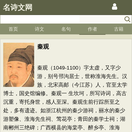
名诗文网
首页
诗文
名句
作者
古籍
秦观
秦观（1049-1100）字太虚，又字少
游，别号邗沟居士，世称淮海先生。汉
族，北宋高邮（今江苏）人，官至太学
博士，国史馆编修。秦观一 生坎坷，所写诗词，高古
沉重，寄托身世，感人至深。秦观生前行踪所至之
处，多有遗迹。如浙江杭州的秦少游祠，丽水的秦少
游塑像、淮海先生祠、莺花亭；青田的秦学士祠；湖
南郴州三绝碑；广西横县的海棠亭、醉乡亭、淮海