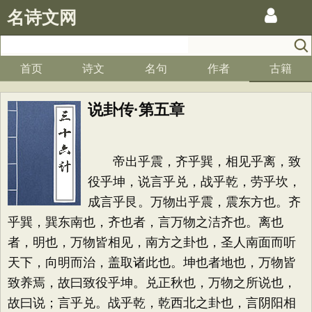
名诗文网
首页
诗文
名句
作者
古籍
说卦传·第五章
帝出乎震，齐乎巽，相见乎离，致
役乎坤，说言乎兑，战乎乾，劳乎坎，
成言乎艮。万物出乎震，震东方也。齐
乎巽，巽东南也，齐也者，言万物之洁齐也。离也
者，明也，万物皆相见，南方之卦也，圣人南面而听
天下，向明而治，盖取诸此也。坤也者地也，万物皆
致养焉，故曰致役乎坤。兑正秋也，万物之所说也，
故曰说；言乎兑。战乎乾，乾西北之卦也，言阴阳相