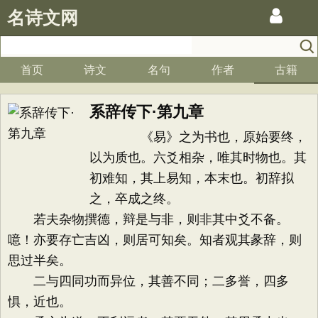
名诗文网
首页
诗文
名句
作者
古籍
系辞传下·第九章
《易》之为书也，原始要终，
以为质也。六爻相杂，唯其时物也。其
初难知，其上易知，本末也。初辞拟
之，卒成之终。
若夫杂物撰德，辩是与非，则非其中爻不备。
噫！亦要存亡吉凶，则居可知矣。知者观其彖辞，则
思过半矣。
二与四同功而异位，其善不同；二多誉，四多
惧，近也。