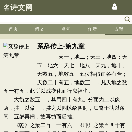
名诗文网
首页
诗文
名句
作者
古籍
系辞传上·第九章
天一，地二；天三，地四；天
五，地六；天七，地八；天九，地十。
天数五，地数五，五位相得而各有合；
天数二十有五，地数三十，凡天地之数
五十有五，此所以成变化而行鬼神也。
大衍之数五十，其用四十有九。分而为二以像
两，挂一以像三，揲之以四以象四时，归奇于扐以象
闰；五岁再闰，故再扐而后挂。
《乾》之策二百一十有六，《坤》之策百四十有