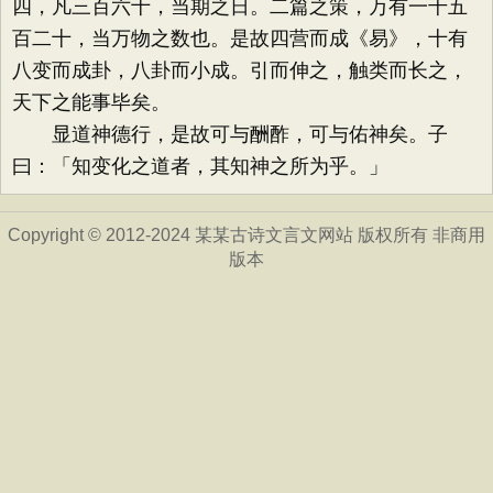
四，凡三百六十，当期之日。二篇之策，万有一千五
百二十，当万物之数也。是故四营而成《易》，十有
八变而成卦，八卦而小成。引而伸之，触类而长之，
天下之能事毕矣。
显道神德行，是故可与酬酢，可与佑神矣。子
曰：「知变化之道者，其知神之所为乎。」
Copyright © 2012-2024 某某古诗文言文网站 版权所有 非商用
版本