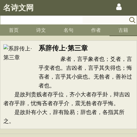
名诗文网
首页
诗文
名句
作者
古籍
系辞传上·第三章
彖者，言乎象者也；爻者，言
乎变者也。吉凶者，言乎其失得也；悔
吝者，言乎其小疵也。无咎者，善补过
者也。
是故列贵贱者存乎位，齐小大者存乎卦，辩吉凶
者存乎辞，忧悔吝者存乎介，震无咎者存乎悔。
是故卦有小大，辞有险易；辞也者，各指其所
之。